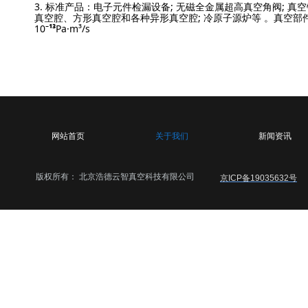
3. 标准产品：电子元件检漏设备; 无磁全金属超高真空角阀; 真
真空腔、方形真空腔和各种异形真空腔; 冷原子源炉等 。真空部
10
⁻¹³
Pa·m³/s
批具有丰富经验的真空物理、高能物理、低温物理、冷原子物理
真空冶金、质谱分析和机械制造等优秀的专业人才，组成了一支
生产制造能力的团队。欢迎各界朋友莅临浩德科仪(北京)科技有
导和业务洽谈。
网站首页
关于我们
新闻资讯
版权所有：
北京浩德云智真空科技有限公司
京ICP备19035632号